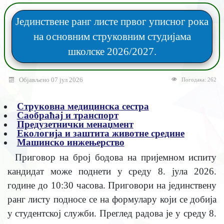
Јединствене ранг листе првог уписног рока
на основним струковним студијама
школске 2026/2027.
Објављено 07 јул 2026
Погодака: 262
Струковна медицинска сестра
Саобраћај и транспорт
Предузетнички менаџмент
Екологија и заштита животне средине
Машинско инжењерство
Приговор на број бодова на пријемном испиту
кандидат може поднети у среду 8. јула 2026.
године до 10:30 часова. Приговори на јединствену
ранг листу подносе се на формулару који се добија
у студентској служби. Преглед радова је у среду 8.