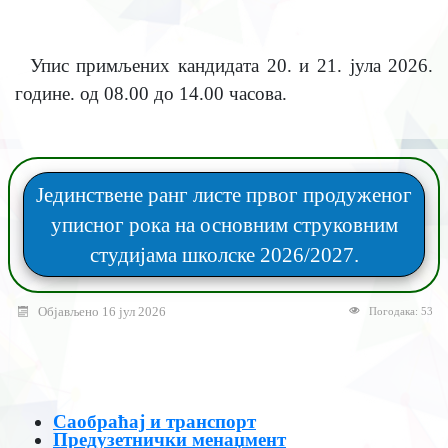
Упис примљених кандидата 20. и 21. јула 2026.
године. од 08.00 до 14.00 часова.
Јединствене ранг листе првог продуженог
уписног рока на основним струковним
студијама школске 2026/2027.
Објављено 16 јул 2026
Погодака: 53
Саобраћај и транспорт
Предузетнички менаџмент