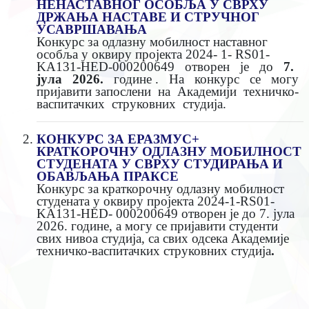
НЕНАСТАВНОГ ОСОБЉА У СВРХУ
ДРЖАЊА НАСТАВЕ И СТРУЧНОГ
УСАВРШАВАЊА
Конкурс за одлазну мобилност наставног
особља у оквиру пројекта 2024- 1- RS01-
KA131-HED-000200649 отворен је до
7.
јула 2026.
године . На конкурс се могу
пријавити запослени на Академији техничко-
васпитачких струковних студија.
КОНКУРС ЗА ЕРАЗМУС+
КРАТКОРОЧНУ ОДЛАЗНУ МОБИЛНОСТ
СТУДЕНАТА У СВРХУ СТУДИРАЊА И
ОБАВЉАЊА ПРАКСЕ
Конкурс за краткорочну одлазну мобилност
студената у оквиру пројекта 2024-1-RS01-
KA131-HED- 000200649 отворен је до 7. јула
2026. године, а могу се пријавити студенти
свих нивоа студија, са свих одсека Академије
техничко-васпитачких струковних студија
.