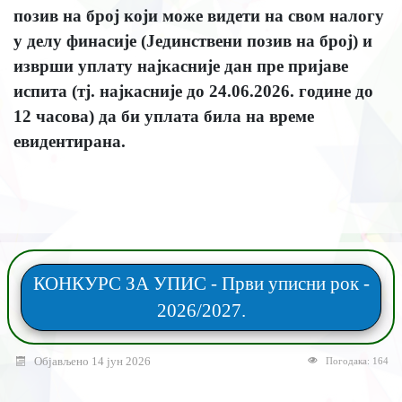
позив на број који може видети на свом налогу
у делу финасије (Јединствени позив на број) и
изврши уплату најкасније дан пре пријаве
испита (тј. најкасније до 24.06.2026. године до
12 часова) да би уплата била на време
евидентирана.
КОНКУРС ЗА УПИС - Први уписни рок -
2026/2027.
Објављено 14 јун 2026
Погодака: 164