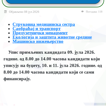
Објављено 08 јул 2026
Погодака: 118
Струковна медицинска сестра
Саобраћај и транспорт
Предузетнички менаџмент
Екологија и заштита животне средине
Машинско инжењерство
Упис примљених кандидата 09. јула 2026.
године. од 8.00 до 14.00 часова кандидати који
уписују на буџету, 10. и 11. јула 2026. године. од
8.00 до 14.00 часова кандидати који се сами
финансирају.