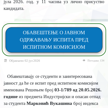
јула 2026. год. у 11 часова уз лично присуство
кандидата.
ОБАВЕШТЕЊЕ О ЈАВНОМ
ОДРЖАВАЊУ ИСПИТА ПРЕД
ИСПИТНОМ КОМИСИЈОМ
Објављено 02 јул 2026
Погодака: 134
Обавештавају се студенти и заинтересована
јавност да ће се испит пред испитном комисијом
именована Решењем број
03-1/789 од 20.05.2026.
године
из предмета Индустријски и опасан отпад
за студента
Марковић Вукашина
број индекса