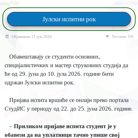
Јулски испитни рок
Објављено 21 јун 2026
Погодака: 130
Обавештавају се студенти основних,
специјалистичких и мастер струковних студија да
ће од 29. јуна до 10. јула 2026. године бити
одржан Јулски испитни рок.
Пријава испита вршиће се онлајн преко портала
СтудИС у периоду од 22. до 25. јуна 2026. године.
–
Приликом пријаве испита студент је у
обавези да на уплатници тачно упише свој