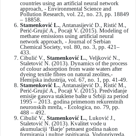
countries using an artificial neural network
approach, - Environmental Science and
Pollution Research, vol. 22, no. 23, pp. 18849
– 18858.
Stamenković L.
, Antanasijević D., Ristić M.,
Perić-Grujić A., Pocajt V. (2015). Modeling of
methane emissions using artificial neural
network approach, - Јournal of Serbian
Chemical Society, vol. 80, no. 3, pp. 421–
433.
Cibulić V.,
Stamenković L.
, Veljković N.,
Staletović N. (2013). Dynamics of the process
of colour adsorption from waste waters after
dyeing textile fibres on natural zeolites,-
Hemijska industrija, vol. 67, no. 1, pp. 41-49.
Stamenković L.
, Antanasijević D., Ristić M.,
Perić-Grujić A., Pocajt V. (2015). Predviđanje
emisije gasova staklene bašte u Srbiji za period
1995 – 2013. godina primenom rekurentnih
neuronskih mreža, - Ecologica, no. 79, pp.
488 – 492.
Cibulić V.,
Stamenković L.
, Luković J.,
Staletović N. (2013). Kvalitet vode u
akumulaciji ‘Barje’ petnaest godina nakon
formiranja i nultog ispitivanja, Vodoprivreda,