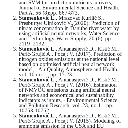
and SVM for prediction nutrients in rivers,
Journal of Environmental Science and Health,
Part A, 56 (8):pp. 867-873.
Stamenković L.,
Mrazovac Kurilić S.,
Presburger Ulniković V.,(2020): Prediction of
nitrate concentration in Danube river water by
using artificial neural networks, Water Science
and Technology-Water Supply, 20 (6): pp.
2119–2132.
Stamenković L.
, Antanasijević D., Ristić M.,
Perić-Grujić A., Pocajt V. (2017). Prediction of
nitrogen oxides emissions at the national level
based on optimised artificial neural network
model, - Air Quality, Atmosphere and Health,
vol. 10 no. 1, pp. 15-23.
Stamenković L.
, Antanasijević D., Ristić M.,
Perić-Grujić A., Pocajt V. (2016). Estimation
of NMVOC emissions using artificial neural
networks and economical and sustainability
indicators as inputs, - Environmental Science
and Pollution Research, vol. 23, no.11, pp.
10753-10762.
Stamenković L.
, Antanasijević D., Ristić M.,
Perić-Grujić A., Pocajt V. (2015). Modeling of
ammonia emission in the USA and EU