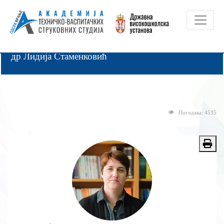
др Лидија Стаменковић
Погодака: 4535