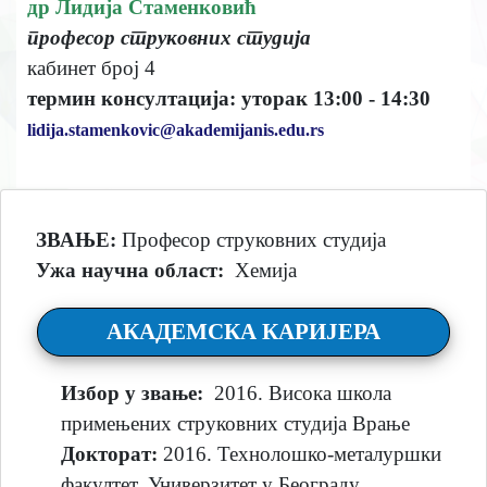
др Лидија Стаменковић
професор струковних студија
кабинет број 4
термин консултација: уторак 13:00 - 14:30
lidija.stamenkovic@akademijanis.edu.rs
ЗВАЊЕ:
Професор струковних студија
Ужа научна област:
Хемија
АКАДЕМСКА КАРИЈЕРА
Избор у звање:
2016. Висока школа
примењених струковних студија Врање
Докторат:
2016. Технолошко-металуршки
факултет, Универзитет у Београду