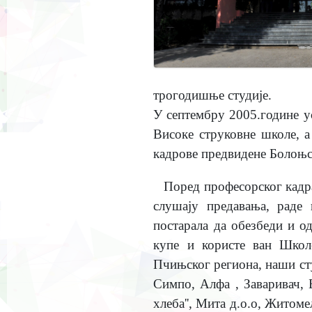
трогодишње студије.
У септембру 2005.године у
Високе струковне школе, а
кадрове предвидене Болоњс
Поред професорског кадр
слушају предавања, раде
постарала да обезбеди и о
купе и користе ван Школ
Пчињског региона, наши ст
Симпо, Алфа , Заваривач, Б
хлеба'', Мита д.о.о, Житоме