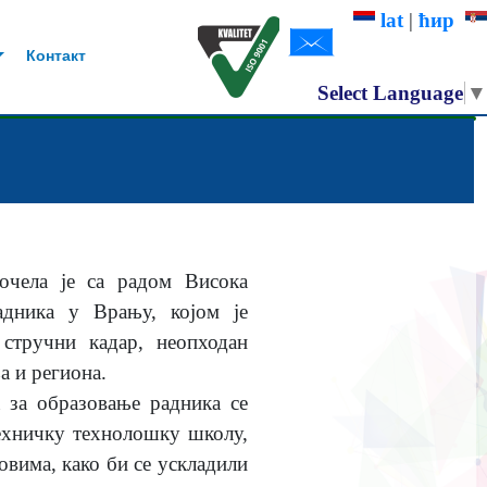
lat
|
ћир
Контакт
Select Language
▼
почела је са радом Висока
адника у Врању, којом је
 стручни кадар, неопходан
а и региона.
 за образовање радника се
хничку технолошку школу,
овима, како би се ускладили