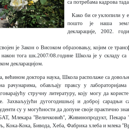
са потребама кадрова тад
Како би се уклопили у 
пошто је наша земљ
декларације, 2002. го
својен је Закон о Високом образовању, којим се тра
 након тога шк.2007/08.године Школа је у складу са
ком декларацијом.
а, већином доктора наука, Школа располаже са довољн
 на рачунарима, обављају праксу у лабораторијама
дговарајућу стручну литературу, коју могу да користе
е. Захваљујући дугогодишњој и доброј сарадњи 
уденти су у могућности да допуне своје практично зна
АТ, Млекара ''Величковић'', Живинопродукт, Пекара ''Ц
љ, Кока-Кока, Бивода, Хеба, Фабрика хлеба и млека ''В