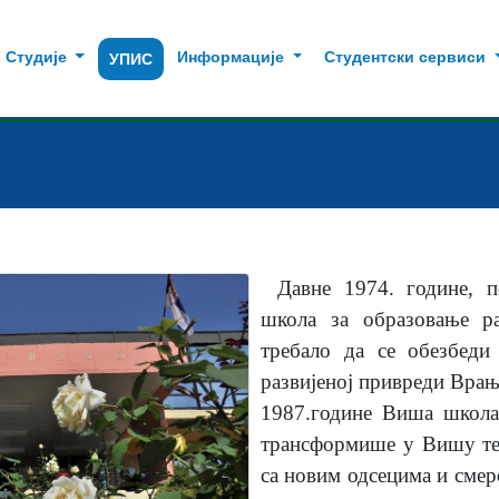
Студије
Информације
Студентски сервиси
УПИС
Давне 1974. године, 
школа за образовање р
требало да се обезбеди
развијеној привреди Врањ
1987.године Виша школа
трансформише у Вишу те
са новим одсецима и смер