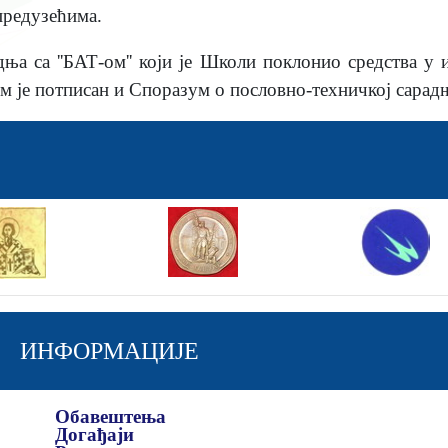
предузећима.
ња са ''БАТ-ом'' који је Школи поклонио средства у 
м је потписан и Споразум о пословно-техничкој сарад
ИНФОРМАЦИЈЕ
Обавештења
Догађаји