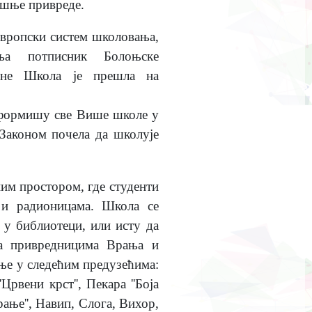
ашње привреде.
европски систем школовања,
а потписник Болоњске
дине Школа је прешла на
нсформишу све Више школе у
 Законом почела да школује
им простором, где студенти
 и радионицама. Школа се
 у библиотеци, или исту да
са привредницима Врања и
ње у следећим предузећима:
рвени крст'', Пекара ''Боја
рање'', Навип, Слога, Вихор,