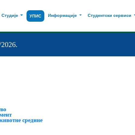
Студије
Информације
Студентски сервиси
УПИС
/2026.
во
мент
животне средине