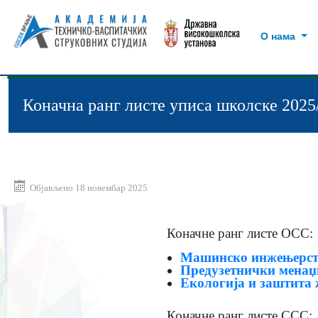
жи...
О нама
Коначна ранг листе уписа школске 2025
Објављено 18 новембар 2025
Коначне ранг листе ОСС:
Машинско инжењерст
Предузетнички менаџ
Екологија и заштита 
Коначне ранг листе ССС: